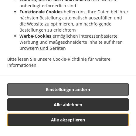
Verordnung, zu wissenschaftlichen oder historischen
unbedingt erforderlich sind
Forschungszwecken oder zu statistischen Zwecken
Funktionale Cookies
helfen uns, Ihre Daten bei Ihrer
verarbeitet, so hat die betroffene Person das Recht, aus
nächsten Bestellung automatisch auszufüllen und
Gründen die sich auf ihre persönliche Situation beziehen,
die Website zu optimieren, um nachfolgende
der Verarbeitung personenbezogener Daten zu
Bestellungen zu erleichtern
widersprechen, es sei denn, die Verarbeitung ist für die
Werbe-Cookies
ermöglichen interessenbasierte
Ausführung einer Aufgabe erforderlich, die aus Gründen
Werbung und maßgeschneiderte Inhalte auf Ihren
des öffentlichen Interesses ausgeführt wird.
Browsern und Geräten
15. Automatisierte individuelle Entscheidungsfindung,
Bitte lesen Sie unsere
Cookie-Richtlinie
für weitere
einschließlich Profilerstellung
Informationen.
15.1. Die betroffene Person hat das Recht, keiner
Entscheidung zu unterliegen, die ausschließlich auf einer
automatisierten Verarbeitung, einschließlich
Einstellungen ändern
Profilerstellung, beruht und rechtliche Auswirkungen auf
sie hat oder sie in ähnlicher Weise erheblich beeinflusst.
Alle ablehnen
15.2. Absatz 15.1. gilt nicht, wenn die Entscheidung:
Alle akzeptieren
(a) erforderlich ist, um einen Vertrag zwischen der
Menü & Bestellen
betroffenen Person und einem Daten Verantwortlichen