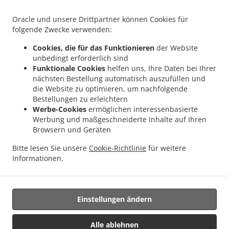
.
.
Rückingen
Indisches Essen Lieferservice Langenselbold Hüttengesäß
Indisches
.
.
Essen Lieferservice Langenselbold
Indisches Essen Lieferservice Steinbach (Taunus)
Oracle und unsere Drittpartner können Cookies für
.
Indisches Essen Lieferservice Kahl am Main Großwelzheim
Indisches Essen
folgende Zwecke verwenden:
.
.
Lieferservice Kahl am Main
Indisches Essen Lieferservice Ronneburg Hüttengesäß
Cookies, die für das Funktionieren
der Website
.
Indisches Essen Lieferservice Ronneburg Neuwiedermuß
Indisches Essen
unbedingt erforderlich sind
.
.
Lieferservice Ronneburg
Indisches Essen Lieferservice Nidderau Ostheim
Indisches
Funktionale Cookies
helfen uns, Ihre Daten bei Ihrer
.
.
nächsten Bestellung automatisch auszufüllen und
Essen Lieferservice Nidderau Windecken
Indisches Essen Lieferservice Nidderau
die Website zu optimieren, um nachfolgende
.
Indisches Essen Lieferservice Hammersbach Marköbel
Indisches Essen Lieferservice
Bestellungen zu erleichtern
.
.
Hammersbach Hirzbach
Indisches Essen Lieferservice Hammersbach
Indisches
Werbe-Cookies
ermöglichen interessenbasierte
.
Essen Lieferservice Hasselroth Neuenhaßlau
Indisches Essen Lieferservice
Werbung und maßgeschneiderte Inhalte auf Ihren
.
.
Browsern und Geräten
Hasselroth
Indisches Essen Lieferservice Niederrodenbach Oberrodenbach
.
Indisches Essen Lieferservice Niederrodenbach
Indisches Essen Lieferservice
Bitte lesen Sie unsere
Cookie-Richtlinie
für weitere
.
.
Freigericht Altenmittlau
Indisches Essen Lieferservice Freigericht
Indisches Essen
Informationen.
.
Lieferservice Großkrotzenburg
Essen zum mitnehmen und zum Liefern
Einstellungen ändern
Unterstützt von:
https://foodbooking-germany.de Web- und App Shop und
Alle ablehnen
Kassensysteme für Gastronomie