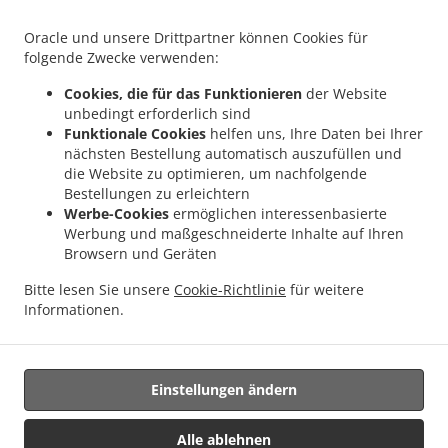
.
.
Rückingen
Indisches Essen Lieferservice Langenselbold Hüttengesäß
Indisches
.
.
Essen Lieferservice Langenselbold
Indisches Essen Lieferservice Steinbach (Taunus)
Oracle und unsere Drittpartner können Cookies für
.
Indisches Essen Lieferservice Kahl am Main Großwelzheim
Indisches Essen
folgende Zwecke verwenden:
.
.
Lieferservice Kahl am Main
Indisches Essen Lieferservice Ronneburg Hüttengesäß
Cookies, die für das Funktionieren
der Website
.
Indisches Essen Lieferservice Ronneburg Neuwiedermuß
Indisches Essen
unbedingt erforderlich sind
.
.
Lieferservice Ronneburg
Indisches Essen Lieferservice Nidderau Ostheim
Indisches
Funktionale Cookies
helfen uns, Ihre Daten bei Ihrer
.
.
nächsten Bestellung automatisch auszufüllen und
Essen Lieferservice Nidderau Windecken
Indisches Essen Lieferservice Nidderau
die Website zu optimieren, um nachfolgende
.
Indisches Essen Lieferservice Hammersbach Marköbel
Indisches Essen Lieferservice
Bestellungen zu erleichtern
.
.
Hammersbach Hirzbach
Indisches Essen Lieferservice Hammersbach
Indisches
Werbe-Cookies
ermöglichen interessenbasierte
.
Essen Lieferservice Hasselroth Neuenhaßlau
Indisches Essen Lieferservice
Werbung und maßgeschneiderte Inhalte auf Ihren
.
.
Browsern und Geräten
Hasselroth
Indisches Essen Lieferservice Niederrodenbach Oberrodenbach
.
Indisches Essen Lieferservice Niederrodenbach
Indisches Essen Lieferservice
Bitte lesen Sie unsere
Cookie-Richtlinie
für weitere
.
.
Freigericht Altenmittlau
Indisches Essen Lieferservice Freigericht
Indisches Essen
Informationen.
.
Lieferservice Großkrotzenburg
Essen zum mitnehmen und zum Liefern
Einstellungen ändern
Unterstützt von:
https://foodbooking-germany.de Web- und App Shop und
Alle ablehnen
Kassensysteme für Gastronomie