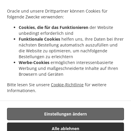
.
.
Rückingen
Indisches Essen Lieferservice Langenselbold Hüttengesäß
Indisches
.
.
Essen Lieferservice Langenselbold
Indisches Essen Lieferservice Steinbach (Taunus)
Oracle und unsere Drittpartner können Cookies für
.
Indisches Essen Lieferservice Kahl am Main Großwelzheim
Indisches Essen
folgende Zwecke verwenden:
.
.
Lieferservice Kahl am Main
Indisches Essen Lieferservice Ronneburg Hüttengesäß
Cookies, die für das Funktionieren
der Website
.
Indisches Essen Lieferservice Ronneburg Neuwiedermuß
Indisches Essen
unbedingt erforderlich sind
.
.
Lieferservice Ronneburg
Indisches Essen Lieferservice Nidderau Ostheim
Indisches
Funktionale Cookies
helfen uns, Ihre Daten bei Ihrer
.
.
nächsten Bestellung automatisch auszufüllen und
Essen Lieferservice Nidderau Windecken
Indisches Essen Lieferservice Nidderau
die Website zu optimieren, um nachfolgende
.
Indisches Essen Lieferservice Hammersbach Marköbel
Indisches Essen Lieferservice
Bestellungen zu erleichtern
.
.
Hammersbach Hirzbach
Indisches Essen Lieferservice Hammersbach
Indisches
Werbe-Cookies
ermöglichen interessenbasierte
.
Essen Lieferservice Hasselroth Neuenhaßlau
Indisches Essen Lieferservice
Werbung und maßgeschneiderte Inhalte auf Ihren
.
.
Browsern und Geräten
Hasselroth
Indisches Essen Lieferservice Niederrodenbach Oberrodenbach
.
Indisches Essen Lieferservice Niederrodenbach
Indisches Essen Lieferservice
Bitte lesen Sie unsere
Cookie-Richtlinie
für weitere
.
.
Freigericht Altenmittlau
Indisches Essen Lieferservice Freigericht
Indisches Essen
Informationen.
.
Lieferservice Großkrotzenburg
Essen zum mitnehmen und zum Liefern
Einstellungen ändern
Unterstützt von:
https://foodbooking-germany.de Web- und App Shop und
Alle ablehnen
Kassensysteme für Gastronomie